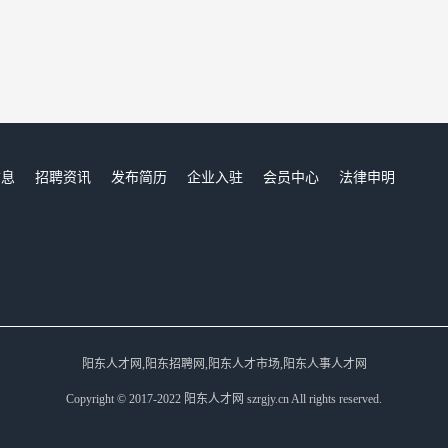
信息
招聘资讯
发布简历
企业入驻
会员中心
法律申明
们
阳东人才网,阳东招聘网,阳东人才市场,阳东人事人才网
Copyright © 2017-2022 阳东人才网 szrgjy.cn All rights reserved.