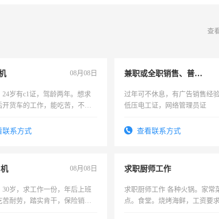
查
机
08月08日
兼职或全职销售、普工、维修
24岁有c1证，驾龄两年。想求
过年可不休息，有广告销售经
后开货车的工作，能吃苦，不怕
低压电工证，网络管理员证
看联系方式
查看联系方式
司机
08月08日
求职厨师工作
，30岁，求工作一份，年后上班
求职厨师工作 各种火锅。家常
吃苦耐劳，踏实肯干，保险销售
点。食堂。烧烤海鲜，工资要求6
上