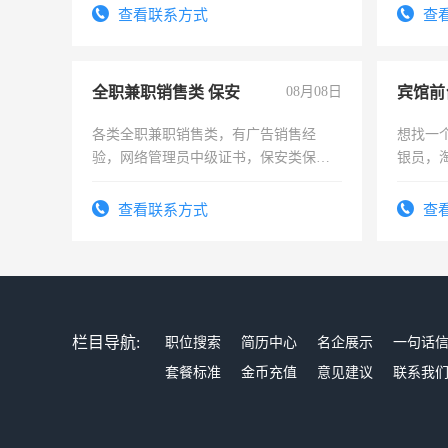
频，培训手机拍摄剪辑，教你玩转抖
查看联系方式
查
音！你也可以成为拍摄达人！你也可以
成为拍摄达人！
全职兼职销售类 保安
08月08日
各类全职兼职销售类，有广告销售经
想找一
验，网络管理员中级证书，保安类保安
银员，
队长，形象岗或幼儿园保安，维修水电
工，麻
有高低压电工证和十几年工作经验
号同微
查看联系方式
查
栏目导航:
职位搜索
简历中心
名企展示
一句话
套餐标准
金币充值
意见建议
联系我