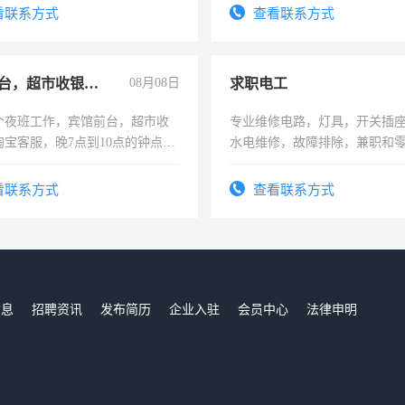
看联系方式
查看联系方式
宾馆前台，超市收银员，淘宝客服
08月08日
求职电工
个夜班工作，宾馆前台，超市收
专业维修电路，灯具，开关插
淘宝客服，晚7点到10点的钟点
水电维修，故障排除，兼职和
烦看到的老板加我微信聊，手机
信
看联系方式
查看联系方式
信息
招聘资讯
发布简历
企业入驻
会员中心
法律申明
们