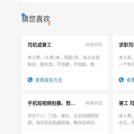
猜您喜欢
司机或普工
08月09日
求职司
本人男，28.有c本，驾龄5年，有从业资
本人男，
格证，能吃苦，不怕累，不怕脏，踏
一个年
实，需求稳定工作一份，保险不干
加班。
查看联系方式
查
手机短视频拍摄、剪辑、抖音快手
08月08日
普工 
可为个人、门店、单位、企业拍摄短视
本人男
频，培训手机拍摄剪辑，教你玩转抖音
也可，
可为个人、门店、单位、企业拍摄短视
勿扰