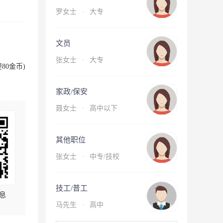
罗女士
·
大专
文员
张女士
·
大专
80金币)
家政/保安
聂女士
·
高中以下
其他职位
张女士
·
中专/技校
技工/普工
息
马先生
·
高中