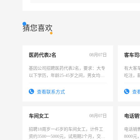
猜您喜欢
医药代表2名
08月07日
客车司
基因公司招聘医药代表2名，要求：大专
有大客
以下学历，年龄25-45岁之间，男女均
吃注，
可，需要具有营销经验，从事过医药代
表或者有医学资质的优先，底薪+绩效，
查看联系方式
查
交五险。
车间女工
08月07日
电话销
招聘18周岁一45岁的车间女工，计件工
电话销售
资约3500一5000元，试用期2个月，交五
8000