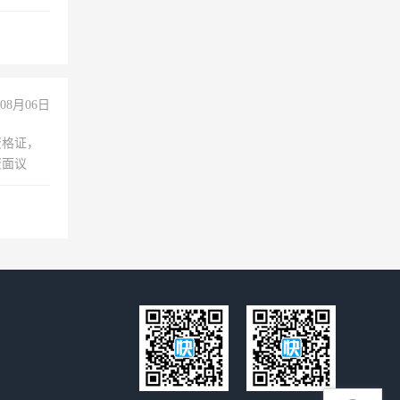
准八人间住
倒，每月
0小时
08月06日
资格证，
资面议