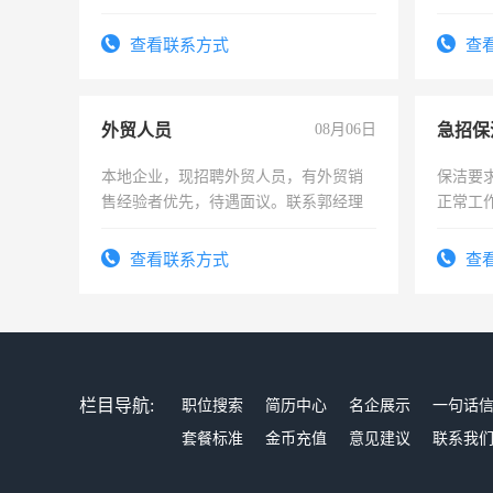
险，有年薪假，年底福利
查看联系方式
查
外贸人员
08月06日
本地企业，现招聘外贸人员，有外贸销
保洁要
售经验者优先，待遇面议。联系郭经理
正常工
责任心
录，客
查看联系方式
查
懂电脑
能力，
栏目导航:
职位搜索
简历中心
名企展示
一句话
套餐标准
金币充值
意见建议
联系我