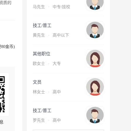
资质的
马先生
·
中专/技校
技工/普工
黄先生
·
高中以下
80金币)
其他职位
欧女士
·
大专
文员
林女士
·
高中
技工/普工
罗先生
·
高中
息