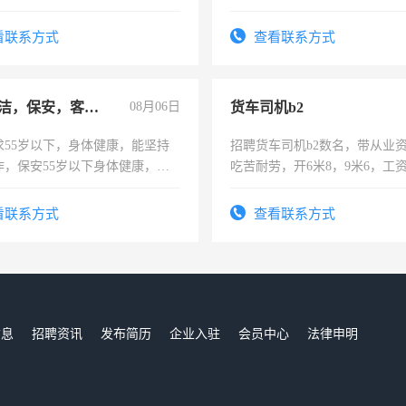
好。薪资：4500-7000元，标
宿，免费发放劳保用品，两班
看联系方式
查看联系方式
25号准时发放工资，工作时间1
急招保洁，保安，客服，工程
08月06日
货车司机b2
求55岁以下，身体健康，能坚持
招聘货车司机b2数名，带从业
作，保安55岁以下身体健康，有
吃苦耐劳，开6米8，9米6，工
形象端庄，遵纪守法，无犯罪记
服要求45岁以下高中以上文化，
看联系方式
查看联系方式
工作认真，性格开朗有良好沟通
工程，懂水电维修。
信息
招聘资讯
发布简历
企业入驻
会员中心
法律申明
们