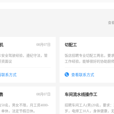
查
机
08月07日
切配工
车安全驾驶经验，遵纪守法，管
饭店招聘专业切配工两名，要
薪资面议
工作经验，能够很好的协助厨
作。包吃住，每月有公休，工资35
4500。
看联系方式
查看联系方式
售
08月07日
车间流水线操作工
50名，男女不限，月工资4000-
招聘车间工人(男)20名，要求：2
元，单休，法定节假日休。
岁，电焊工10人，身体健康，